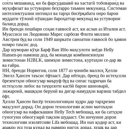
сохта мешаванд, ки ба фарсудашавӣ ва хастагӣ тобоваранд ва
муҳофизат ва устувории беҳтарро таъмин мекунанд. Системаи
интеллектуалии интиқол ва тарҳи бисёрқабата онро барои
муддати тӯлонӣ пӯшидан бароҳаттар мекунад ва устувории
баланд дорад.
Ин бренди пешбари соҳаи ғаввосӣ аст, ки аслан аз Италия аст.
Муассиси он Людовико Марес сарбози Флоти миллии
Австрия буд ва соли 1949 ширкати саноатии ғаввосӣ бо ҳамин
номро таъсис дод.
Дар шумораи кӯҳи Барф Ван Ибо маҳсулоти зиёди Helly
Hansen-ро намоиш дод, ба монанди комбинезонҳои
зимистонаи H2BLK, шимҳои зимистона, куртаҳои се-дар як
ва ғайра.
HH, бренди Норвегия, соли 1877 аз ҷониби маллоҳ Ҳелли
Эвелл Ҳансен таъсис ёфтааст. Дар ибтидо, бренд бо истеҳсоли
брезентҳои обногузар маъруф буд ва сипас тадриҷан ба
истеҳсоли либос ва таҷҳизоти касбӣ барои шиноварӣ,
лижаронӣ, машқҳои берунӣ ва дигар намудҳои варзиш табдил
ёфт.
Ҳелли Ҳансен бисёр технологияҳои худро дар тарҳрезии
маҳсулот дорад. Он дорои технологияи аслии матоъҳои
обногузар ва нафаскашии Helly Tech мебошад, ки ба сатҳҳои
гуногуни обногузарӣ тақсим шудааст. Он инчунин дорои
технологияи изолятсияи Lifa мебошад. Ин нах қодир аст, ки
арақро зуд тоза кунад ва намиро нигоҳ дорад. хушк ва дар