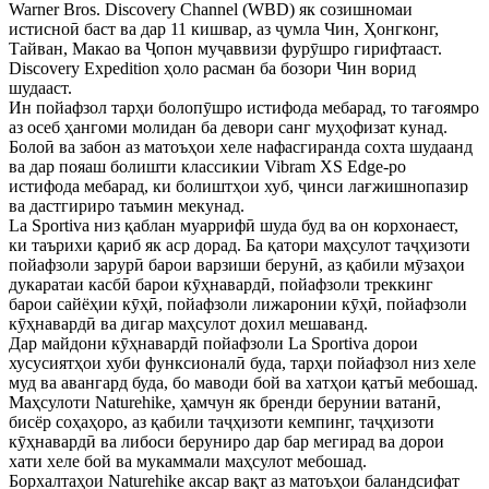
Warner Bros. Discovery Channel (WBD) як созишномаи
истисноӣ баст ва дар 11 кишвар, аз ҷумла Чин, Ҳонгконг,
Тайван, Макао ва Ҷопон муҷаввизи фурӯшро гирифтааст.
Discovery Expedition ҳоло расман ба бозори Чин ворид
шудааст.
Ин пойафзол тарҳи болопӯшро истифода мебарад, то тағоямро
аз осеб ҳангоми молидан ба девори санг муҳофизат кунад.
Болоӣ ва забон аз матоъҳои хеле нафасгиранда сохта шудаанд
ва дар пояаш болишти классикии Vibram XS Edge-ро
истифода мебарад, ки болиштҳои хуб, ҷинси лағжишнопазир
ва дастгириро таъмин мекунад.
La Sportiva низ қаблан муаррифӣ шуда буд ва он корхонаест,
ки таърихи қариб як аср дорад. Ба қатори маҳсулот таҷҳизоти
пойафзоли зарурӣ барои варзиши берунӣ, аз қабили мӯзаҳои
дукаратаи касбӣ барои кӯҳнавардӣ, пойафзоли треккинг
барои сайёҳии кӯҳӣ, пойафзоли лижаронии кӯҳӣ, пойафзоли
кӯҳнавардӣ ва дигар маҳсулот дохил мешаванд.
Дар майдони кӯҳнавардӣ пойафзоли La Sportiva дорои
хусусиятҳои хуби функсионалӣ буда, тарҳи пойафзол низ хеле
муд ва авангард буда, бо маводи бой ва хатҳои қатъӣ мебошад.
Маҳсулоти Naturehike, ҳамчун як бренди берунии ватанӣ,
бисёр соҳаҳоро, аз қабили таҷҳизоти кемпинг, таҷҳизоти
кӯҳнавардӣ ва либоси беруниро дар бар мегирад ва дорои
хати хеле бой ва мукаммали маҳсулот мебошад.
Борхалтаҳои Naturehike аксар вақт аз матоъҳои баландсифат