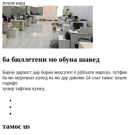
хоҳем кард
ба бюллетени мо обуна шавед
Барои дархост дар бораи маҳсулот ё рӯйхати нархҳо, лутфан
ба мо муроҷиат кунед ва мо дар давоми 24 соат тамос хоҳем
гирифт.
ҳозир тафтиш кунед
тамос
us