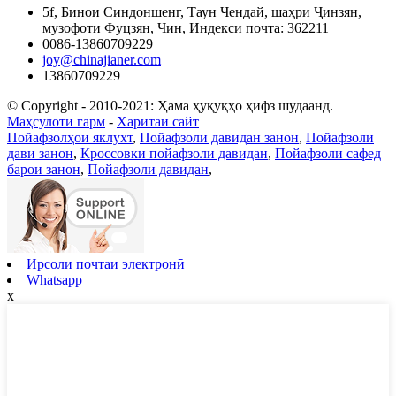
5f, Бинои Синдоншенг, Таун Чендай, шаҳри Ҷинзян,
музофоти Фуцзян, Чин, Индекси почта: 362211
0086-13860709229
joy@chinajianer.com
13860709229
© Copyright - 2010-2021: Ҳама ҳуқуқҳо ҳифз шудаанд.
Маҳсулоти гарм
-
Харитаи сайт
Пойафзолҳои яклухт
,
Пойафзоли давидан занон
,
Пойафзоли
дави занон
,
Кроссовки пойафзоли давидан
,
Пойафзоли сафед
барои занон
,
Пойафзоли давидан
,
Ирсоли почтаи электронӣ
Whatsapp
x