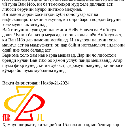
чӣ гуна Ван Ибо, ки ба тамоюлҳои мӯд хеле дилчасп аст,
либоси берунии мудро интихоб мекунад.
Ин мавод дорои хосиятҳои хуби обногузар аст ва
нафаскаширо таъмин мекунад, ки онро барои корҳои берунӣ
хеле мувофиқ мекунад.
Вай инчунин кулоҳҳои пашмини Helly Hansen ва Arc'teryx
дошт. Чунин ба назар мерасад, ки он ягона ашёи Arc'teryx аст,
ки Ван Ибо дар намоиш мепӯшад. Ин кулоҳи пашмин хеле
маъмул аст ва маъруфияти он дар байни истеъмолкунандагони
оддӣ низ хеле баланд аст.
Барнома ҳоло ҳам нав карда мешавад. Дар ин ҷо либосҳои
бренди кӯчаи Ван Ибо бо ҳамон услуб пайдо мешаванд. Агар
шумо фикр кунед, ки ин хуб аст, фаромӯш накунед, ки либоси
кӯчаро бо шумо мубодила кунед.
Вақти фиристодан: Ноябр-21-2024
Ҳамчун ширкате, ки таҷрибаи 15-сола дорад, мо бештар кор