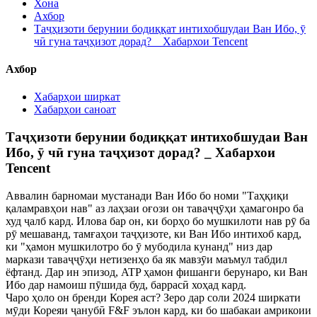
Хона
Ахбор
Таҷҳизоти берунии бодиққат интихобшудаи Ван Ибо, ӯ
чӣ гуна таҷҳизот дорад? _ Хабархои Tencent
Ахбор
Хабарҳои ширкат
Хабарҳои саноат
Таҷҳизоти берунии бодиққат интихобшудаи Ван
Ибо, ӯ чӣ гуна таҷҳизот дорад? _ Хабархои
Tencent
Аввалин барномаи мустанади Ван Ибо бо номи "Таҳқиқи
қаламравҳои нав" аз лаҳзаи оғози он таваҷҷӯҳи ҳамагонро ба
худ ҷалб кард. Илова бар он, ки борҳо бо мушкилоти нав рӯ ба
рӯ мешаванд, тамғаҳои таҷҳизоте, ки Ван Ибо интихоб кард,
ки "ҳамон мушкилотро бо ӯ мубодила кунанд" низ дар
маркази таваҷҷӯҳи нетизенҳо ба як мавзӯи маъмул табдил
ёфтанд. Дар ин эпизод, ATP ҳамон фишанги берунаро, ки Ван
Ибо дар намоиш пӯшида буд, баррасӣ хоҳад кард.
Чаро ҳоло он бренди Корея аст? Зеро дар соли 2024 ширкати
мӯди Кореяи ҷанубӣ F&F эълон кард, ки бо шабакаи амрикоии