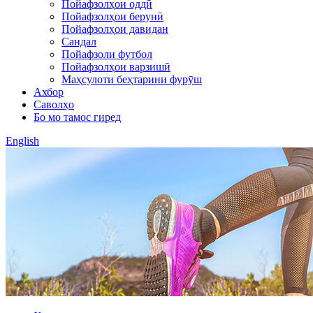
Пойафзолҳои оддӣ
Пойафзолҳои берунӣ
Пойафзолҳои давидан
Сандал
Пойафзоли футбол
Пойафзолҳои варзишӣ
Маҳсулоти беҳтарини фурӯш
Ахбор
Саволҳо
Бо мо тамос гиред
English