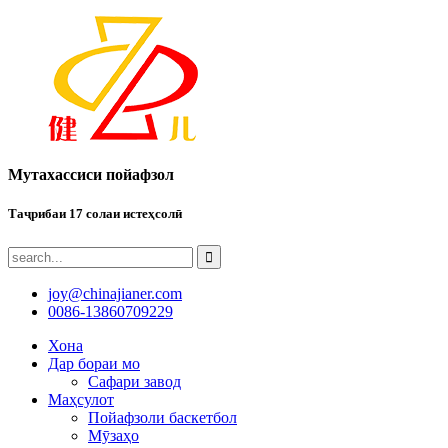
Мутахассиси пойафзол
Таҷрибаи 17 солаи истеҳсолӣ
joy@chinajianer.com
0086-13860709229
Хона
Дар бораи мо
Сафари завод
Маҳсулот
Пойафзоли баскетбол
Мӯзаҳо