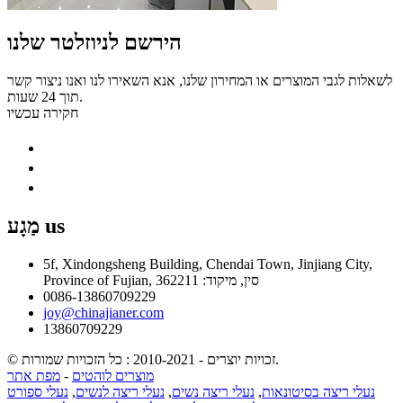
הירשם לניוזלטר שלנו
לשאלות לגבי המוצרים או המחירון שלנו, אנא השאירו לנו ואנו ניצור קשר
תוך 24 שעות.
חקירה עכשיו
us
מַגָע
5f, Xindongsheng Building, Chendai Town, Jinjiang City,
Province of Fujian, סין, מיקוד: 362211
0086-13860709229
joy@chinajianer.com
13860709229
© זכויות יוצרים - 2010-2021 : כל הזכויות שמורות.
מוצרים לוהטים
-
מפת אתר
נעלי ריצה בסיטונאות
,
נעלי ריצה נשים
,
נעלי ריצה לנשים
,
נעלי ספורט