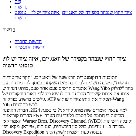
בַּיִת
חֲדָשׁוֹת
ציוד החוץ שנבחר בקפידה של וואנג ייבו, איזה ציוד יש לו? _טנסנט
חדשות
חֲדָשׁוֹת
חדשות החברה
חדשות התעשייה
ציוד החוץ שנבחר בקפידה של וואנג ייבו, איזה ציוד יש לו?
_טנסנט חדשות
התוכנית הדוקומנטרית הראשונה של וואנג ייבו, "חקר טריטוריות
חדשות", משכה תשומת לב רחבה מאז השקתה. בנוסף להתמודדות עם
אתגרים חדשים פעם אחר פעם, מותגי הציוד ש-Wang Yibo בחר "לחלוק
איתו את אותם קשיים" הפכו גם הם לנושא פופולרי באור הזרקורים של
גולשים ברשת. בפרק זה, ATP תסקור את אותו ציוד חוצות ש-Wang
Yibo לבש בתוכנית.
למה עכשיו אומרים שזה מותג קוריאני? כי בשנת 2024, חברת האופנה
הדרום קוריאנית F&F הודיעה כי חתמה על הסכם בלעדי עם הערוץ
האמריקאי Warner Bros. Discovery Channel (WBD) וקיבלה רישיונות
מכירה ב-11 מדינות, כולל סין היבשתית, הונג קונג, טייוואן, מקאו ויפן.
Discovery Expedition נכנסה כעת רשמית לשוק הסיני.