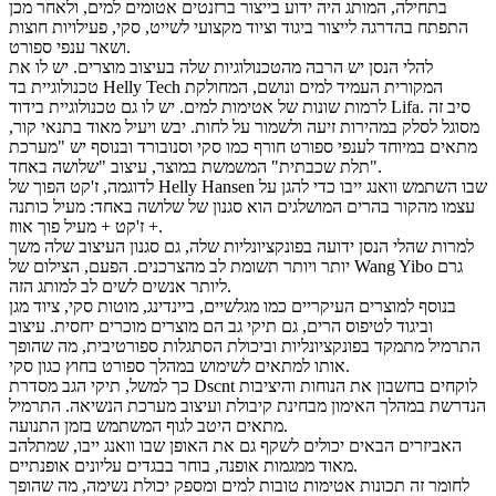
בתחילה, המותג היה ידוע בייצור ברזנטים אטומים למים, ולאחר מכן
התפתח בהדרגה לייצור ביגוד וציוד מקצועי לשייט, סקי, פעילויות חוצות
ושאר ענפי ספורט.
להלי הנסן יש הרבה מהטכנולוגיות שלה בעיצוב מוצרים. יש לו את
טכנולוגיית בד Helly Tech המקורית העמיד למים ונושם, המחולקת
לרמות שונות של אטימות למים. יש לו גם טכנולוגיית בידוד Lifa. סיב זה
מסוגל לסלק במהירות זיעה ולשמור על לחות. יבש ויעיל מאוד בתנאי קור,
מתאים במיוחד לענפי ספורט חורף כמו סקי וסנובורד ובנוסף יש "מערכת
תלת שכבתית" המשמשת במוצר, עיצוב "שלושה באחד".
לדוגמה, ז'קט הפוך של Helly Hansen שבו השתמש וואנג ייבו כדי להגן על
עצמו מהקור בהרים המושלגים הוא סגנון של שלושה באחד: מעיל כותנה
+ ז'קט + מעיל פוך אווז.
למרות שהלי הנסן ידועה בפונקציונליות שלה, גם סגנון העיצוב שלה משך
יותר ויותר תשומת לב מהצרכנים. הפעם, הצילום של Wang Yibo גרם
ליותר אנשים לשים לב למותג הזה.
בנוסף למוצרים העיקריים כמו מגלשיים, ביינדינג, מוטות סקי, ציוד מגן
וביגוד לטיפוס הרים, גם תיקי גב הם מוצרים מוכרים יחסית. עיצוב
התרמיל מתמקד בפונקציונליות וביכולת הסתגלות ספורטיבית, מה שהופך
אותו למתאים לשימוש במהלך ספורט בחוץ כגון סקי.
כך למשל, תיקי הגב מסדרת Dscnt לוקחים בחשבון את הנוחות והיציבות
הנדרשת במהלך האימון מבחינת קיבולת ועיצוב מערכת הנשיאה. התרמיל
מתאים היטב לגוף המשתמש בזמן התנועה.
האביזרים הבאים יכולים לשקף גם את האופן שבו וואנג ייבו, שמתלהב
מאוד ממגמות אופנה, בוחר בבגדים עליונים אופנתיים.
לחומר זה תכונות אטימות טובות למים ומספק יכולת נשימה, מה שהופך