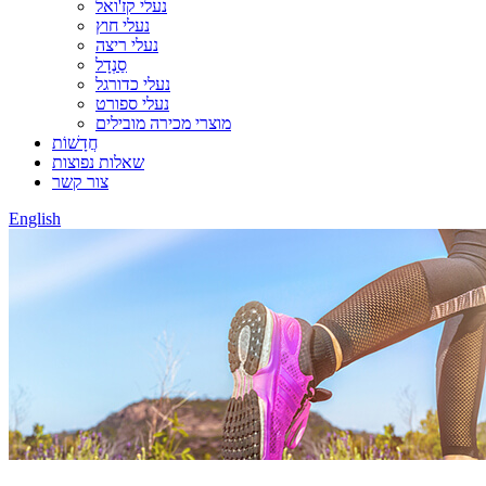
נעלי קז'ואל
נעלי חוץ
נעלי ריצה
סַנְדָל
נעלי כדורגל
נעלי ספורט
מוצרי מכירה מובילים
חֲדָשׁוֹת
שאלות נפוצות
צור קשר
English