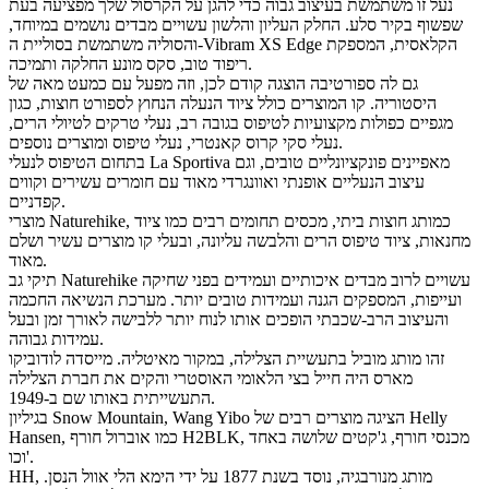
נעל זו משתמשת בעיצוב גבוה כדי להגן על הקרסול שלך מפציעה בעת
שפשוף בקיר סלע. החלק העליון והלשון עשויים מבדים נושמים במיוחד,
והסוליה משתמשת בסוליית ה-Vibram XS Edge הקלאסית, המספקת
ריפוד טוב, סקס מונע החלקה ותמיכה.
גם לה ספורטיבה הוצגה קודם לכן, וזה מפעל עם כמעט מאה של
היסטוריה. קו המוצרים כולל ציוד הנעלה הנחוץ לספורט חוצות, כגון
מגפיים כפולות מקצועיות לטיפוס בגובה רב, נעלי טרקים לטיולי הרים,
נעלי סקי קרוס קאנטרי, נעלי טיפוס ומוצרים נוספים.
בתחום הטיפוס לנעלי La Sportiva מאפיינים פונקציונליים טובים, וגם
עיצוב הנעליים אופנתי ואוונגרדי מאוד עם חומרים עשירים וקווים
קפדניים.
מוצרי Naturehike, כמותג חוצות ביתי, מכסים תחומים רבים כמו ציוד
מחנאות, ציוד טיפוס הרים והלבשה עליונה, ובעלי קו מוצרים עשיר ושלם
מאוד.
תיקי גב Naturehike עשויים לרוב מבדים איכותיים ועמידים בפני שחיקה
ועייפות, המספקים הגנה ועמידות טובים יותר. מערכת הנשיאה החכמה
והעיצוב הרב-שכבתי הופכים אותו לנוח יותר ללבישה לאורך זמן ובעל
עמידות גבוהה.
זהו מותג מוביל בתעשיית הצלילה, במקור מאיטליה. מייסדה לודוביקו
מארס היה חייל בצי הלאומי האוסטרי והקים את חברת הצלילה
התעשייתית באותו שם ב-1949.
בגיליון Snow Mountain, Wang Yibo הציגה מוצרים רבים של Helly
Hansen, כמו אוברול חורף H2BLK, מכנסי חורף, ג'קטים שלושה באחד
וכו'.
HH, מותג מנורבגיה, נוסד בשנת 1877 על ידי הימא הלי אוול הנסן.