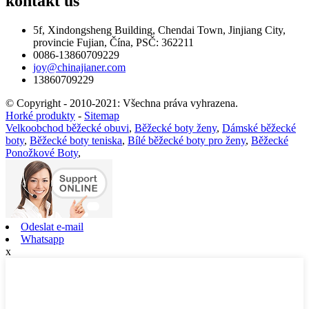
kontakt
us
5f, Xindongsheng Building, Chendai Town, Jinjiang City,
provincie Fujian, Čína, PSČ: 362211
0086-13860709229
joy@chinajianer.com
13860709229
© Copyright - 2010-2021: Všechna práva vyhrazena.
Horké produkty
-
Sitemap
Velkoobchod běžecké obuvi
,
Běžecké boty ženy
,
Dámské běžecké
boty
,
Běžecké boty teniska
,
Bílé běžecké boty pro ženy
,
Běžecké
Ponožkové Boty
,
Odeslat e-mail
Whatsapp
x