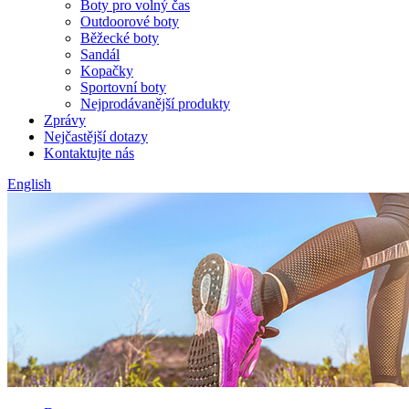
Boty pro volný čas
Outdoorové boty
Běžecké boty
Sandál
Kopačky
Sportovní boty
Nejprodávanější produkty
Zprávy
Nejčastější dotazy
Kontaktujte nás
English