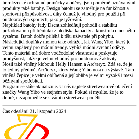
horolezecké ochranné pomůcky a oděvy, jsou poměrně uznávanými
produkty také batohy. Design batohu se zaměřuje na funkčnost a
sportovní přizpůsobivost, díky čemuž je vhodný pro použití při
outdoorových sportech, jako je lyžování.
Například batohy řady Dscnt zohledňují pohodlí a stabilitu
požadovanou při tréninku z hlediska kapacity a konstrukce nosného
systému. Batoh dobře přiléhá k tělu uživatele při pohybu.
Následující doplňky mohou také odrážet, jak Wang Yibo, který je
velmi zapálený pro módní trendy, vybírá módní svrchní oděvy.
Tento materiál má dobré voděodolné vlastnosti a poskytuje
prodyšnost, takže je velmi vhodný pro outdoorové aktivity.
Nosil také vlněný klobouk Helly Hansen a Arc'teryx. Zdá se, že je
to jediný předmět Arc'teryx, který Wang Yibo nosí na výstavě. Tato
vlněná čepice je velmi oblíbená a její obliba je velmi vysoká i mezi
běžnými spotřebiteli.
Program se stále aktualizuje. U nás najdete streetwearové oblečení
značky Wang Yibo ve stejném stylu. Pokud si myslíte, že je to
dobré, nezapomeňte se s vámi o streetwear podělit.
Čas odeslání: 21. listopadu 2024