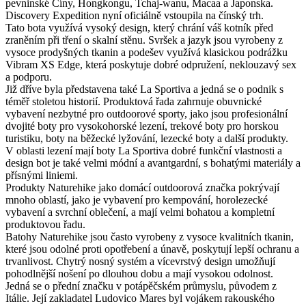
pevninské Číny, Hongkongu, Tchaj-wanu, Macaa a Japonska.
Discovery Expedition nyní oficiálně vstoupila na čínský trh.
Tato bota využívá vysoký design, který chrání váš kotník před
zraněním při tření o skalní stěnu. Svršek a jazyk jsou vyrobeny z
vysoce prodyšných tkanin a podešev využívá klasickou podrážku
Vibram XS Edge, která poskytuje dobré odpružení, neklouzavý sex
a podporu.
Již dříve byla představena také La Sportiva a jedná se o podnik s
téměř stoletou historií. Produktová řada zahrnuje obuvnické
vybavení nezbytné pro outdoorové sporty, jako jsou profesionální
dvojité boty pro vysokohorské lezení, trekové boty pro horskou
turistiku, boty na běžecké lyžování, lezecké boty a další produkty.
V oblasti lezení mají boty La Sportiva dobré funkční vlastnosti a
design bot je také velmi módní a avantgardní, s bohatými materiály a
přísnými liniemi.
Produkty Naturehike jako domácí outdoorová značka pokrývají
mnoho oblastí, jako je vybavení pro kempování, horolezecké
vybavení a svrchní oblečení, a mají velmi bohatou a kompletní
produktovou řadu.
Batohy Naturehike jsou často vyrobeny z vysoce kvalitních tkanin,
které jsou odolné proti opotřebení a únavě, poskytují lepší ochranu a
trvanlivost. Chytrý nosný systém a vícevrstvý design umožňují
pohodlnější nošení po dlouhou dobu a mají vysokou odolnost.
Jedná se o přední značku v potápěčském průmyslu, původem z
Itálie. Její zakladatel Ludovico Mares byl vojákem rakouského