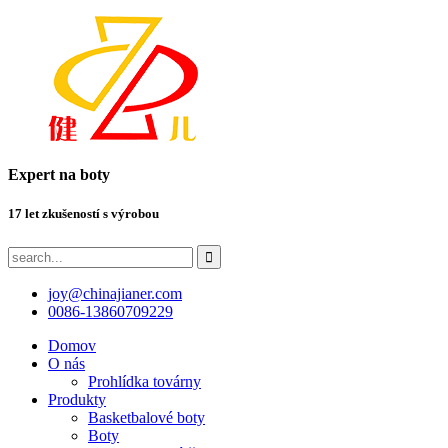
Expert na boty
17 let zkušeností s výrobou
joy@chinajianer.com
0086-13860709229
Domov
O nás
Prohlídka továrny
Produkty
Basketbalové boty
Boty