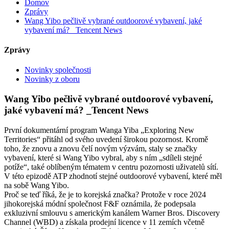
Domov
Zprávy
Wang Yibo pečlivě vybrané outdoorové vybavení, jaké
vybavení má? _Tencent News
Zprávy
Novinky společnosti
Novinky z oboru
Wang Yibo pečlivě vybrané outdoorové vybavení,
jaké vybavení má? _Tencent News
První dokumentární program Wanga Yiba „Exploring New
Territories“ přitáhl od svého uvedení širokou pozornost. Kromě
toho, že znovu a znovu čelí novým výzvám, staly se značky
vybavení, které si Wang Yibo vybral, aby s ním „sdíleli stejné
potíže“, také oblíbeným tématem v centru pozornosti uživatelů sítí.
V této epizodě ATP zhodnotí stejné outdoorové vybavení, které měl
na sobě Wang Yibo.
Proč se teď říká, že je to korejská značka? Protože v roce 2024
jihokorejská módní společnost F&F oznámila, že podepsala
exkluzivní smlouvu s americkým kanálem Warner Bros. Discovery
Channel (WBD) a získala prodejní licence v 11 zemích včetně