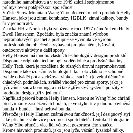
národního námořnictva a v roce 1949 založil stejnojmennou
průmyslovou potápěčskou společnost.
V čísle Snow Mountain Wang Yibo předvedl mnoho produktů Helly
Hansen, jako jsou zimní kombinézy H2BLK, zimní kalhoty, bundy
tři v jednom atd.
Značka HH z Norska byla založena v roce 1877 námořníkem Helly
Ewell Hansenem. Zpočátku byla značka známá výrobou
nepromokavých plachet a postupně se vyvinula ve výrobu
profesionálního oblečení a vybavení pro plachtění, lyžování,
outdoorové aktivity a další sporty.
Helly Hansen má mnoho vlastních technologií v designu produktů.
Disponuje originální technologií voděodolné a prodyšné tkaniny
Helly Tech, která je rozdělena do různých úrovní nepromokavosti.
Disponuje také izolační technologií Lifa. Toto vlákno je schopné
rychle odvádět pot a zadržovat vlhkost. suché a je velmi účinné v
chladných podmínkách, zvláště vhodné pro zimní sporty, jako je
lyžování a snowboarding, a má také „třívrstvý systém“ použitý v
produktu, design „tři v jednom“.
Například péřová bunda Helly Hansen, kterou se Wang Yibo chránil
před zimou v zasněžených horách, je ve stylu tři v jednom: bavlněná
bunda + bunda + husí péřová bunda.
Přestože je Helly Hansen známá svou funkčností, její designový styl
také přitahuje stále více pozornosti spotřebitelů. Tentokrát fotografie
Wang Yibo přiměla více lidí věnovat pozornost této značce.
Kromě hlavních produktů, jako jsou lyže, vázání, lyžařské hůlky,