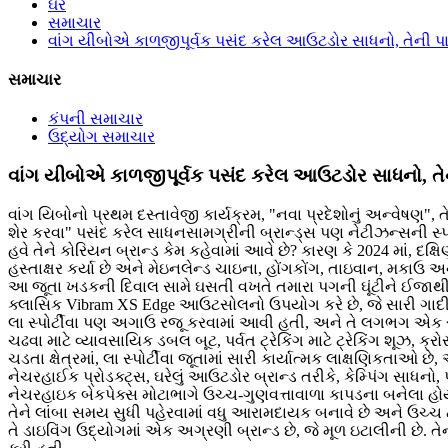
ઘર
સમાચાર
વાંગ યીબોએ કાળજીપૂર્વક પસંદ કરેલ આઉટડોર સાધનો, તેની પાસ
સમાચાર
કંપની સમાચાર
ઉદ્યોગ સમાચાર
વાંગ યીબોએ કાળજીપૂર્વક પસંદ કરેલ આઉટડોર સાધનો, તેની
વાંગ યિબોનો પ્રથમ દસ્તાવેજી કાર્યક્રમ, "નવા પ્રદેશોનું અન્વેષણ
શેર કરવા" પસંદ કરેલ સાધનસામગ્રીની બ્રાન્ડ્સ પણ નેટીઝન્સની સ્
હવે તેને કોરિયન બ્રાન્ડ કેમ કહેવામાં આવે છે? કારણ કે 2024 માં, 
હસ્તાક્ષર કર્યા છે અને મેઇનલેન્ડ ચાઇના, હોંગકોંગ, તાઇવાન, મકાઉ અન
આ જૂતા ખડકની દિવાલ સામે ઘસતી વખતે તમારા પગની ઘૂંટીને ઈજાથી
ક્લાસિક Vibram XS Edge આઉટસોલનો ઉપયોગ કરે છે, જે સારી ગાદી, નો
લા સ્પોર્ટીવા પણ અગાઉ રજૂ કરવામાં આવી હતી, અને તે લગભગ એક સદી
ચઢવા માટે વ્યાવસાયિક ડબલ બૂટ, પર્વત ટ્રેકિંગ માટે ટ્રેકિંગ શૂઝ, ક્ર
ચડતા ક્ષેત્રમાં, લા સ્પોર્ટીવા જૂતામાં સારી કાર્યાત્મક લાક્ષણિકતા
નેચરહાઈક પ્રોડક્ટ્સ, ઘરેલું આઉટડોર બ્રાન્ડ તરીકે, કેમ્પિંગ સાધનો,
નેચરહાઇક બેકપેક્સ મોટાભાગે ઉચ્ચ-ગુણવત્તાવાળા કાપડના બનેલા હોય છ
તેને લાંબા સમય સુધી પહેરવામાં વધુ આરામદાયક બનાવે છે અને ઉચ્ચ ટ
તે ડાઇવિંગ ઉદ્યોગમાં એક અગ્રણી બ્રાન્ડ છે, જે મૂળ ઇટાલીની છે.