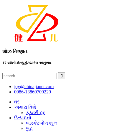
શોઝ નિષ્ણાત
17 વર્ષનો મેન્યુફેક્ચરિંગ અનુભવ
joy@chinajianer.com
0086-13860709229
ઘર
અમારા વિશે
ફેક્ટરી ટૂર
ઉત્પાદનો
બાસ્કેટબોલ શૂઝ
બૂટ