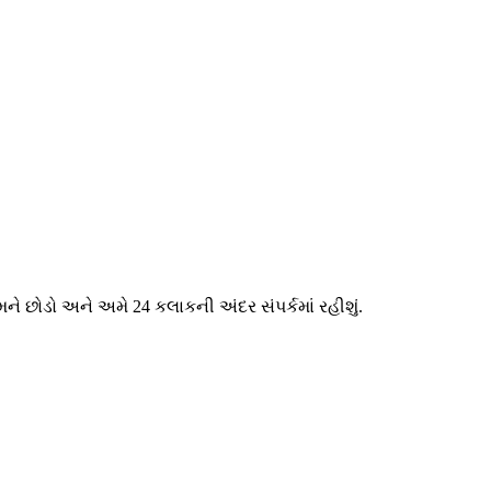
ને છોડો અને અમે 24 કલાકની અંદર સંપર્કમાં રહીશું.