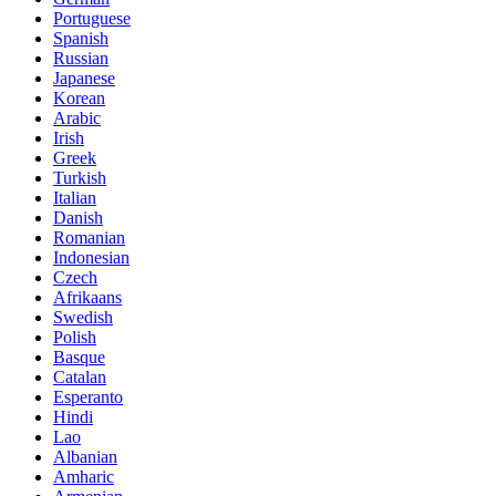
Portuguese
Spanish
Russian
Japanese
Korean
Arabic
Irish
Greek
Turkish
Italian
Danish
Romanian
Indonesian
Czech
Afrikaans
Swedish
Polish
Basque
Catalan
Esperanto
Hindi
Lao
Albanian
Amharic