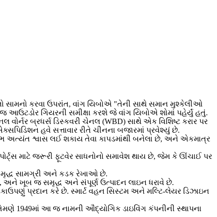
રોનો સામનો કરવા ઉપરાંત, વાંગ યિબોએ "તેની સાથે સમાન મુશ્કેલીઓ
ટડોર ગિયરની સમીક્ષા કરશે જે વાંગ યિબોએ શોમાં પહેર્યું હતું.
ેનલ વોર્નર બ્રધર્સ ડિસ્કવરી ચેનલ (WBD) સાથે એક વિશિષ્ટ કરાર પર
ક્સપિડિશન હવે સત્તાવાર રીતે ચીનના બજારમાં પ્રવેશ્યું છે.
 અત્યંત શ્વાસ લઈ શકાય તેવા કાપડમાંથી બનેલા છે, અને એકમાત્ર
ર્ટ્સ માટે જરૂરી ફૂટવેર સાધનોનો સમાવેશ થાય છે, જેમ કે ઊંચાઈ પર
 સમૃદ્ધ સામગ્રી અને કડક રેખાઓ છે.
ે, અને ખૂબ જ સમૃદ્ધ અને સંપૂર્ણ ઉત્પાદન લાઇન ધરાવે છે.
કાઉપણું પ્રદાન કરે છે. સ્માર્ટ વહન સિસ્ટમ અને મલ્ટિ-લેયર ડિઝાઇન
ને તેમણે 1949માં આ જ નામની ઔદ્યોગિક ડાઇવિંગ કંપનીની સ્થાપના