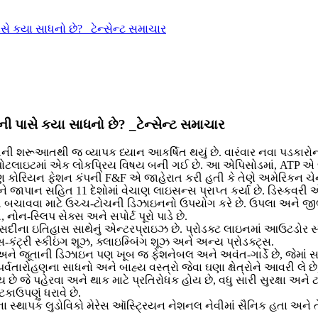
ે કયા સાધનો છે? _ટેન્સેન્ટ સમાચાર
 પાસે કયા સાધનો છે? _ટેન્સેન્ટ સમાચાર
", તેની શરૂઆતથી જ વ્યાપક ધ્યાન આકર્ષિત થયું છે. વારંવાર નવા પડકા
પોટલાઇટમાં એક લોકપ્રિય વિષય બની ગઈ છે. આ એપિસોડમાં, ATP એ જ આઉ
દક્ષિણ કોરિયન ફેશન કંપની F&F એ જાહેરાત કરી હતી કે તેણે અમેરિકન ચ
ે જાપાન સહિત 11 દેશોમાં વેચાણ લાઇસન્સ પ્રાપ્ત કર્યા છે. ડિસ્કવરી એ
 બચાવવા માટે ઉચ્ચ-ટોચની ડિઝાઇનનો ઉપયોગ કરે છે. ઉપલા અને જીભ
ન-સ્લિપ સેક્સ અને સપોર્ટ પૂરો પાડે છે.
ના ઇતિહાસ સાથેનું એન્ટરપ્રાઇઝ છે. પ્રોડક્ટ લાઇનમાં આઉટડોર સ્પો
ોસ-કંટ્રી સ્કીઇંગ શૂઝ, ક્લાઇમ્બિંગ શૂઝ અને અન્ય પ્રોડક્ટ્સ.
ઓ છે, અને જૂતાની ડિઝાઇન પણ ખૂબ જ ફેશનેબલ અને અવંત-ગાર્ડે છે, જેમાં
 પર્વતારોહણના સાધનો અને બાહ્ય વસ્ત્રો જેવા ઘણા ક્ષેત્રોને આવરી લે છ
ે જે પહેરવા અને થાક માટે પ્રતિરોધક હોય છે, વધુ સારી સુરક્ષા અને ટ
કાઉપણું ધરાવે છે.
 તેના સ્થાપક લુડોવિકો મેરેસ ઑસ્ટ્રિયન નેશનલ નેવીમાં સૈનિક હતા અ