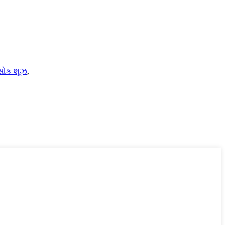
સોક શૂઝ
,