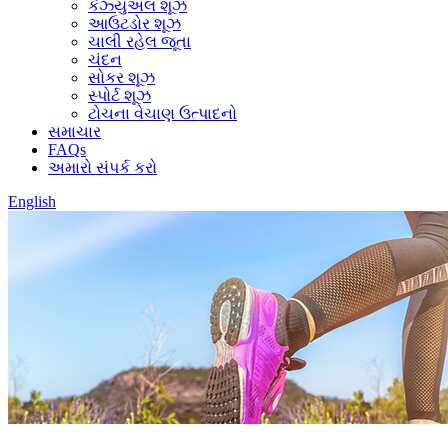
કેઝ્યુઅલ શૂઝ
આઉટડોર શૂઝ
ચાલી રહેલ જૂતા
ચંદન
સોકર શૂઝ
સ્પોર્ટ શૂઝ
ટોચના વેચાણ ઉત્પાદનો
સમાચાર
FAQs
અમારો સંપર્ક કરો
English