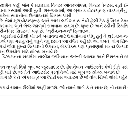
્રદર્શન કર્યું, જેમ કે H2BLK વિન્ટર ઓવરઓલ્સ, વિન્ટર પેન્ટ્સ, થ્રી-ઈ
 સ્થાપના કરવામાં આવી હતી. શરૂઆતમાં, આ બ્રાન્ડ વોટરપ્રૂફ તાડપત્રીન
ાટેના સાધનોના ઉત્પાદનમાં વિકાસ પામી.
 તેમાં મૂળ વોટરપ્રૂફ અને શ્વાસ લઈ શકાય તેવી હેલી ટેક ફેબ્રિક ટેક્નો
ામાં અને ભેજ જાળવી રાખવામાં સક્ષમ છે. શુષ્ક છે અને ઠંડીની સ્થિતિ
થ્રી-લેયર સિસ્ટમ" પણ છે, "થ્રી-ઇન-વન" ડિઝાઇન.
ાડોમાં ઠંડીથી પોતાને બચાવવા માટે ઉપયોગમાં લીધું હતું તે થ્રી-ઇન-વ
એ પણ ગ્રાહકોનું વધુને વધુ ધ્યાન આકર્ષિત કર્યું છે. આ વખતે, વાંગ યિબોન
 કપડાં જેવા મુખ્ય ઉત્પાદનો ઉપરાંત, બેકપેક્સ પણ પ્રમાણમાં માન્ય ઉ
યાન ઉપયોગ માટે યોગ્ય બનાવે છે.
ી ડિઝાઇનના સંદર્ભમાં તાલીમ દરમિયાન જરૂરી આરામ અને સ્થિરતાને ધ
શન વલણો વિશે ખૂબ જ જુસ્સાદાર છે, ફેશનેબલ આઉટરવેર કેવી રીતે પસંદ
રી પાડે છે, જે તેને આઉટડોર પ્રવૃત્તિઓ માટે ખૂબ જ યોગ્ય બનાવે છે.
લાગે છે કે તે એકમાત્ર આર્ક'ટેરીક્સ આઇટમ છે જે વાંગ યિબો શોમાં પહ
પડાં સમાન શૈલીમાં અહીં મળશે. જો તમને લાગે કે તે સારું છે, તો તમારી સ