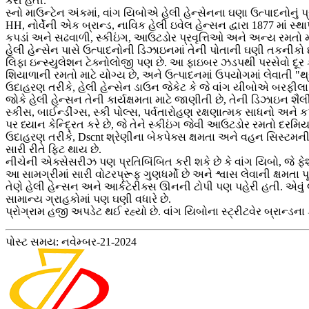
કરી હતી.
સ્નો માઉન્ટેન અંકમાં, વાંગ યિબોએ હેલી હેન્સેનના ઘણા ઉત્પાદનોનું પ
HH, નોર્વેની એક બ્રાન્ડ, નાવિક હેલી ઇવેલ હેન્સન દ્વારા 1877 માં
કપડાં અને સઢવાળી, સ્કીઇંગ, આઉટડોર પ્રવૃત્તિઓ અને અન્ય રમતો મ
હેલી હેન્સેન પાસે ઉત્પાદનોની ડિઝાઇનમાં તેની પોતાની ઘણી તકનીકો છે.
લિફા ઇન્સ્યુલેશન ટેક્નોલોજી પણ છે. આ ફાઇબર ઝડપથી પરસેવો દૂર કરવ
શિયાળાની રમતો માટે યોગ્ય છે, અને ઉત્પાદનમાં ઉપયોગમાં લેવાતી "
ઉદાહરણ તરીકે, હેલી હેન્સેન ડાઉન જેકેટ કે જે વાંગ યીબોએ બરફીલા પહ
જોકે હેલી હેન્સન તેની કાર્યક્ષમતા માટે જાણીતી છે, તેની ડિઝાઇન શૈલી
સ્કીસ, બાઈન્ડીંગ્સ, સ્કી પોલ્સ, પર્વતારોહણ રક્ષણાત્મક સાધનો અને
પર ધ્યાન કેન્દ્રિત કરે છે, જે તેને સ્કીઇંગ જેવી આઉટડોર રમતો દરમિ
ઉદાહરણ તરીકે, Dscnt શ્રેણીના બેકપેક્સ ક્ષમતા અને વહન સિસ્ટમન
સારી રીતે ફિટ થાય છે.
નીચેની એક્સેસરીઝ પણ પ્રતિબિંબિત કરી શકે છે કે વાંગ યિબો, જે ફે
આ સામગ્રીમાં સારી વોટરપ્રૂફ ગુણધર્મો છે અને શ્વાસ લેવાની ક્ષમતા પૂ
તેણે હેલી હેન્સન અને આર્કટેરીક્સ ઊનની ટોપી પણ પહેરી હતી. એવું 
સામાન્ય ગ્રાહકોમાં પણ ઘણી વધારે છે.
પ્રોગ્રામ હજી અપડેટ થઈ રહ્યો છે. વાંગ યિબોના સ્ટ્રીટવેર બ્રાન્ડના ક
પોસ્ટ સમય: નવેમ્બર-21-2024