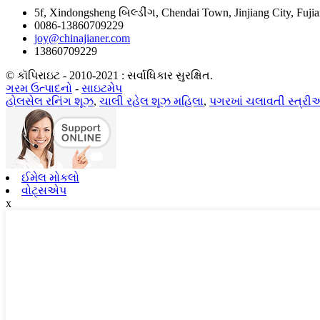
5f, Xindongsheng બિલ્ડીંગ, Chendai Town, Jinjiang City, Fuji
0086-13860709229
joy@chinajianer.com
13860709229
© કૉપિરાઇટ - 2010-2021 : સર્વાધિકાર સુરક્ષિત.
ગરમ ઉત્પાદનો
-
સાઇટમેપ
હોલસેલ રનિંગ શૂઝ
,
ચાલી રહેલ શૂઝ મહિલા
,
પગરખાં ચલાવતી સ્ત્ર
ઈમેલ મોકલો
વોટ્સએપ
x