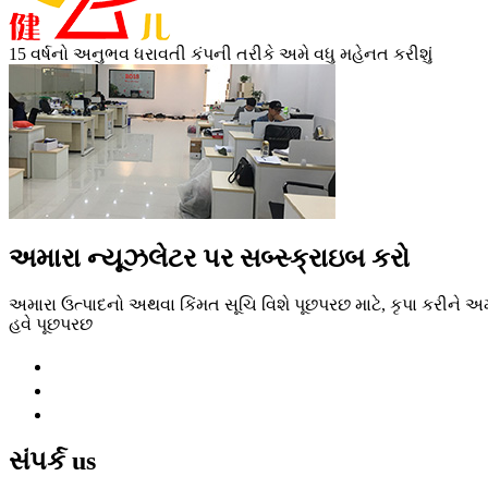
15 વર્ષનો અનુભવ ધરાવતી કંપની તરીકે અમે વધુ મહેનત કરીશું
અમારા ન્યૂઝલેટર પર સબ્સ્ક્રાઇબ કરો
અમારા ઉત્પાદનો અથવા કિંમત સૂચિ વિશે પૂછપરછ માટે, કૃપા કરીને અમ
હવે પૂછપરછ
સંપર્ક
us