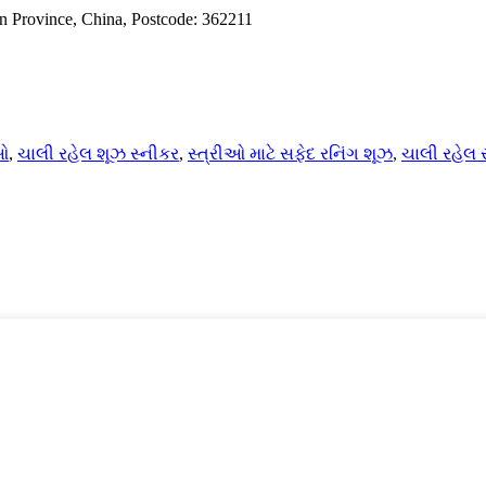
an Province, China, Postcode: 362211
ીઓ
,
ચાલી રહેલ શૂઝ સ્નીકર
,
સ્ત્રીઓ માટે સફેદ રનિંગ શૂઝ
,
ચાલી રહેલ 