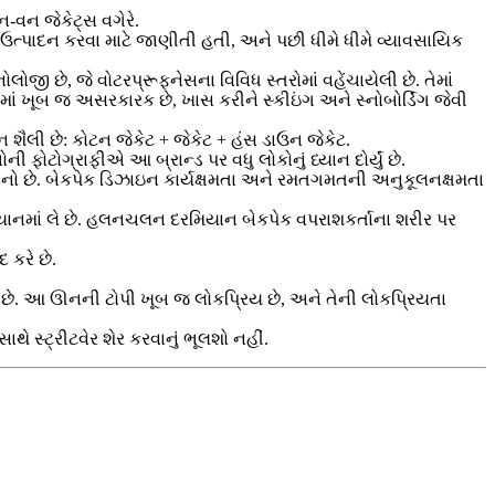
ન-વન જેકેટ્સ વગેરે.
ું ઉત્પાદન કરવા માટે જાણીતી હતી, અને પછી ધીમે ધીમે વ્યાવસાયિક
લોજી છે, જે વોટરપ્રૂફનેસના વિવિધ સ્તરોમાં વહેંચાયેલી છે. તેમાં
માં ખૂબ જ અસરકારક છે, ખાસ કરીને સ્કીઇંગ અને સ્નોબોર્ડિંગ જેવી
ન શૈલી છે: કોટન જેકેટ + જેકેટ + હંસ ડાઉન જેકેટ.
ી ફોટોગ્રાફીએ આ બ્રાન્ડ પર વધુ લોકોનું ધ્યાન દોર્યું છે.
ત્પાદનો છે. બેકપેક ડિઝાઇન કાર્યક્ષમતા અને રમતગમતની અનુકૂલનક્ષમતા
્યાનમાં લે છે. હલનચલન દરમિયાન બેકપેક વપરાશકર્તાના શરીર પર
 કરે છે.
ેરે છે. આ ઊનની ટોપી ખૂબ જ લોકપ્રિય છે, અને તેની લોકપ્રિયતા
ાથે સ્ટ્રીટવેર શેર કરવાનું ભૂલશો નહીં.