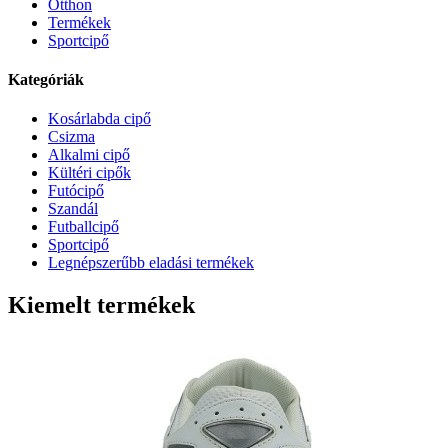
Otthon
Termékek
Sportcipő
Kategóriák
Kosárlabda cipő
Csizma
Alkalmi cipő
Kültéri cipők
Futócipő
Szandál
Futballcipő
Sportcipő
Legnépszerűbb eladási termékek
Kiemelt termékek