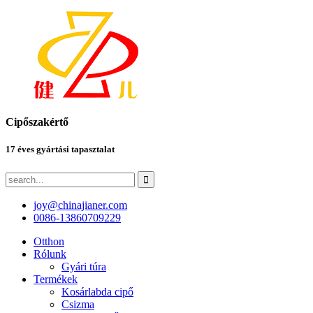
Cipőszakértő
17 éves gyártási tapasztalat
joy@chinajianer.com
0086-13860709229
Otthon
Rólunk
Gyári túra
Termékek
Kosárlabda cipő
Csizma