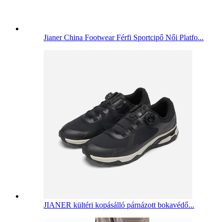
Jianer China Footwear Férfi Sportcipő Női Platfo...
JIANER kültéri kopásálló párnázott bokavédő...