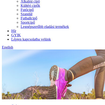
Alkalmi cipő
Kültéri cipők
Futócipő
Szandál
Futballcipő
Sportcipő
Legnépszerűbb eladási termékek
Hír
GYIK
Lépjen kapcsolatba velünk
English