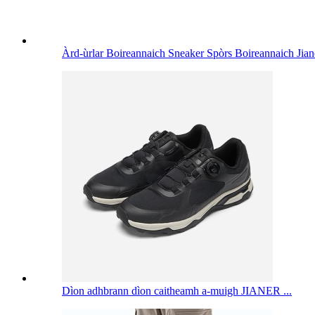
Àrd-ùrlar Boireannaich Sneaker Spòrs Boireannaich Jia
Dìon adhbrann dìon caitheamh a-muigh JIANER ...