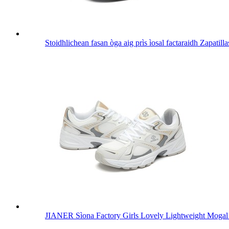
Stoidhlichean fasan òga aig prìs ìosal factaraidh Zapatilla
JIANER Sìona Factory Girls Lovely Lightweight Mogal 