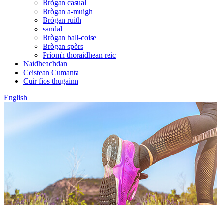
Brògan casual
Brògan a-muigh
Brògan ruith
sandal
Brògan ball-coise
Brògan spòrs
Prìomh thoraidhean reic
Naidheachdan
Ceistean Cumanta
Cuir fios thugainn
English