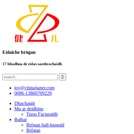
Eòlaiche brògan
17 bliadhna de eòlas saothrachaidh
joy@chinajianer.com
0086-13860709229
Dhachaigh
Mu ar deidhinn
Turas Factaraidh
Bathar
Brògan ball-basgaid
Brògan