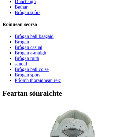
Dhachaigh
Bathar
Brògan spòrs
Roinnean-seòrsa
Brògan ball-basgaid
Brògan
Brògan casual
Brògan a-muigh
Brògan ruith
sandal
Brògan ball-coise
Brògan spòrs
Prìomh thoraidhean reic
Feartan sònraichte